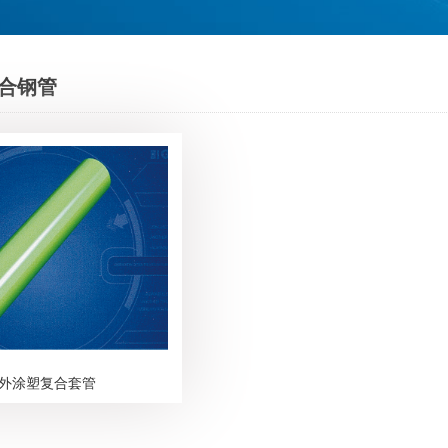
合钢管
外涂塑复合套管